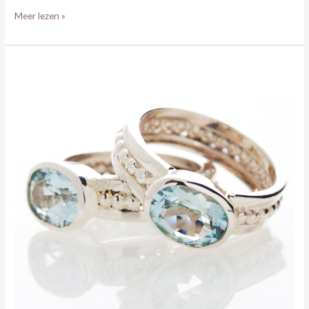
Meer lezen »
ZILVEREN
RING
MET
AQUAMARIJN