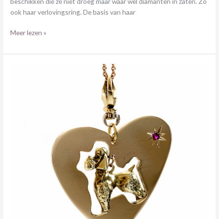
beschikken die ze niet droeg maar waar wèl diamanten in zaten. Zo
ook haar verlovingsring. De basis van haar
Meer lezen »
POEDEL
IN
GOUDEN
HART
HANGER