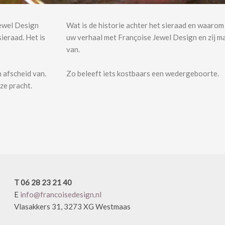
Jewel Design
Wat is de historie achter het sieraad en waaro
sieraad. Het is
uw verhaal met Françoise Jewel Design en zij ma
van.
n afscheid van.
Zo beleeft iets kostbaars een wedergeboorte.
eze pracht.
T 06 28 23 21 40
E
info@francoisedesign.nl
Vlasakkers 31, 3273 XG Westmaas