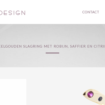
CONTACT
_
EELGOUDEN SLAGRING MET ROBIJN, SAFFIER EN CITRI