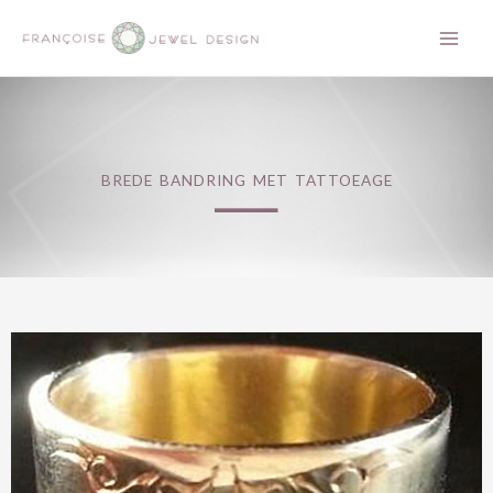
Ga
Main
naar
Men
de
_
inhoud
BREDE BANDRING MET TATTOEAGE